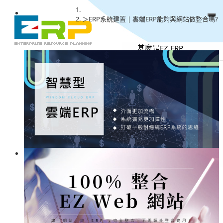
ERP系統建置 | 雲端ERP能夠與網站做整合嗎?
甚麼是EZ ERP
優勢特色
雲端優勢
版本費用
立即試用
常見問題
聯絡我們
系統模組
操作說明
版本資訊
Facebook