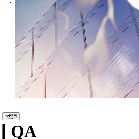
次選單
QA